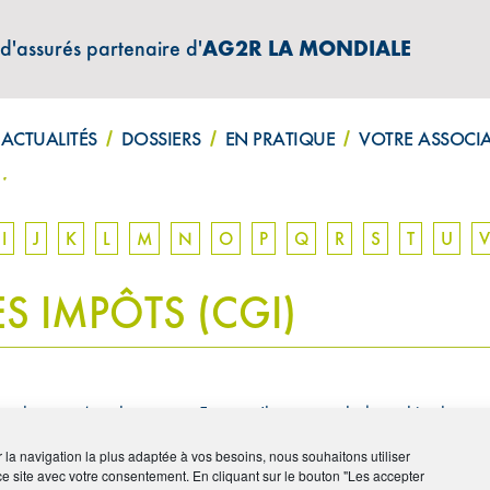
 d'assurés partenaire d'
AG2R LA MONDIALE
ATIONS "AMPHITÉA INFOS"
ACTUALITÉS
DOSSIERS
EN PRATIQUE
VOTRE ASSOCI
)
I
J
K
L
M
N
O
P
Q
R
S
T
U
V
S IMPÔTS (CGI)
scales qui s’appliquent en France. Il constitue la base légale op
ir la navigation la plus adaptée à vos besoins, nous souhaitons utiliser
ce site avec votre consentement. En cliquant sur le bouton "Les accepter