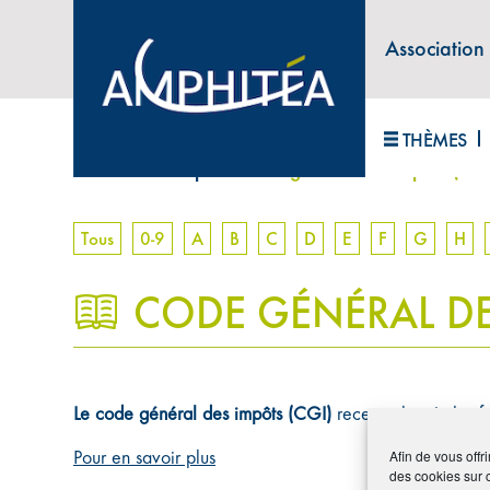
Association
ABONNEZ-VOUS À LA LETTRE D'INFORM
THÈMES
Accueil
>
Lexique
>
Code général des impôts (CGI
Tous
0-9
A
B
C
D
E
F
G
H
CODE GÉNÉRAL DE
Le code général des impôts (CGI)
recense les règles fi
Pour en savoir plus
Afin de vous offr
des cookies sur 