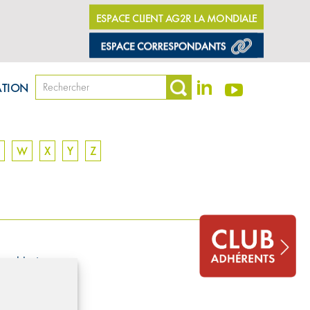
ESPACE CLIENT AG2R LA MONDIALE
ATION
W
X
Y
Z
posable à tous.