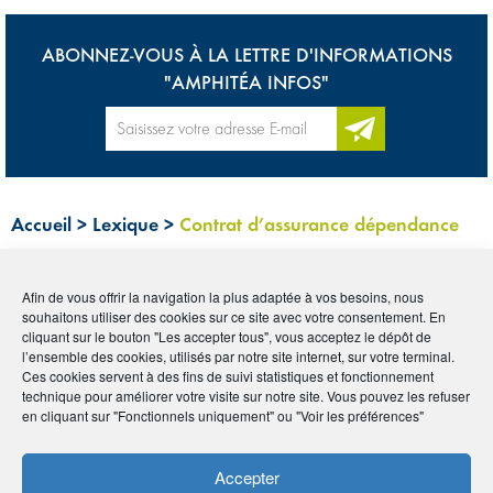
ABONNEZ-VOUS À LA LETTRE D'INFORMATIONS
"AMPHITÉA INFOS"
Accueil
>
Lexique
>
Contrat d’assurance dépendance
Tous
0-9
A
B
C
D
E
F
G
H
I
Afin de vous offrir la navigation la plus adaptée à vos besoins, nous
souhaitons utiliser des cookies sur ce site avec votre consentement. En
J
K
L
M
N
O
P
Q
R
S
T
U
cliquant sur le bouton "Les accepter tous", vous acceptez le dépôt de
l’ensemble des cookies, utilisés par notre site internet, sur votre terminal.
Ces cookies servent à des fins de suivi statistiques et fonctionnement
V
W
X
Y
Z
technique pour améliorer votre visite sur notre site. Vous pouvez les refuser
en cliquant sur "Fonctionnels uniquement" ou "Voir les préférences"
CONTRAT
Accepter