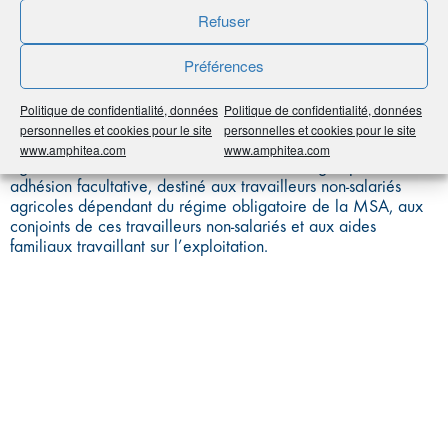
MADELIN AGRICOLE
Refuser
»
Préférences
Politique de confidentialité, données
Politique de confidentialité, données
personnelles et cookies pour le site
personnelles et cookies pour le site
Le contrat de retraite supplémentaire en fiscalité « Madelin
www.amphitea.com
www.amphitea.com
agricole » est un contrat d’assurance vie de groupe à
adhésion facultative, destiné aux travailleurs non-salariés
agricoles dépendant du régime obligatoire de la MSA, aux
conjoints de ces travailleurs non-salariés et aux aides
familiaux travaillant sur l’exploitation.