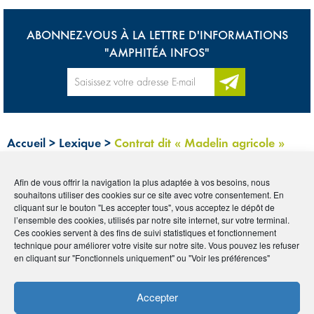
ABONNEZ-VOUS À LA LETTRE D'INFORMATIONS
"AMPHITÉA INFOS"
Accueil
>
Lexique
>
Contrat dit « Madelin agricole »
Afin de vous offrir la navigation la plus adaptée à vos besoins, nous
Tous
0-9
A
B
C
D
E
F
G
H
I
souhaitons utiliser des cookies sur ce site avec votre consentement. En
cliquant sur le bouton "Les accepter tous", vous acceptez le dépôt de
J
K
L
M
N
O
P
Q
R
S
T
U
l’ensemble des cookies, utilisés par notre site internet, sur votre terminal.
Ces cookies servent à des fins de suivi statistiques et fonctionnement
V
W
X
Y
Z
technique pour améliorer votre visite sur notre site. Vous pouvez les refuser
en cliquant sur "Fonctionnels uniquement" ou "Voir les préférences"
CONTRAT DIT «
Accepter