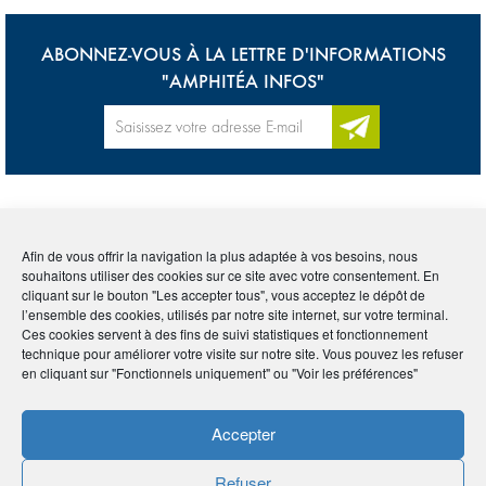
ABONNEZ-VOUS À LA LETTRE D'INFORMATIONS
"AMPHITÉA INFOS"
Accueil
>
Lexique
>
Dette publique
Afin de vous offrir la navigation la plus adaptée à vos besoins, nous
souhaitons utiliser des cookies sur ce site avec votre consentement. En
Tous
0-9
A
B
C
D
E
F
G
H
I
cliquant sur le bouton "Les accepter tous", vous acceptez le dépôt de
l’ensemble des cookies, utilisés par notre site internet, sur votre terminal.
J
K
L
M
N
O
P
Q
R
S
T
U
Ces cookies servent à des fins de suivi statistiques et fonctionnement
technique pour améliorer votre visite sur notre site. Vous pouvez les refuser
en cliquant sur "Fonctionnels uniquement" ou "Voir les préférences"
V
W
X
Y
Z
Accepter
DETTE PUBLIQUE
Refuser