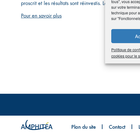
tous", vous accep
proscrit et les résultats sont réinvestis. Leurs ressourc
sur votre termina
technique pour am
Pour en savoir plus
sur "Fonctionnel
Ac
Politique de conf
cookies pour le
Plan du site
Contact