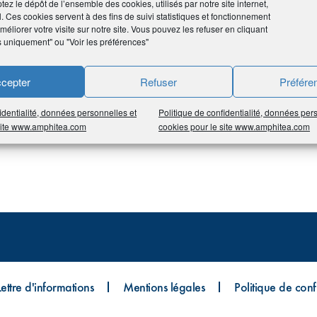
tez le dépôt de l’ensemble des cookies, utilisés par notre site internet,
es financières sont généralement en partie publiques.
l. Ces cookies servent à des fins de suivi statistiques et fonctionnement
éliorer votre visite sur notre site. Vous pouvez les refuser en cliquant
s uniquement" ou "Voir les préférences"
cepter
Refuser
Préfére
identialité, données personnelles et
Politique de confidentialité, données per
 site www.amphitea.com
cookies pour le site www.amphitea.com
Lettre d'informations
Mentions légales
Politique de confi