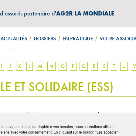
 d'assurés partenaire d'
AG2R LA MONDIALE
ATIONS "AMPHITÉA INFOS"
ACTUALITÉS
DOSSIERS
EN PRATIQUE
VOTRE ASSOCI
(ESS)
I
J
K
L
M
N
O
P
Q
R
S
T
U
V
 ET SOLIDAIRE (ESS)
ne un ensemble d’entreprises organisées sous forme de coopérativ
 principe de solidarité et d’utilité sociale.
ir la navigation la plus adaptée à vos besoins, nous souhaitons utiliser
ce site avec votre consentement. En cliquant sur le bouton "Les accepter
es et participatifs. Elles encadrent strictement l’utilisation des 