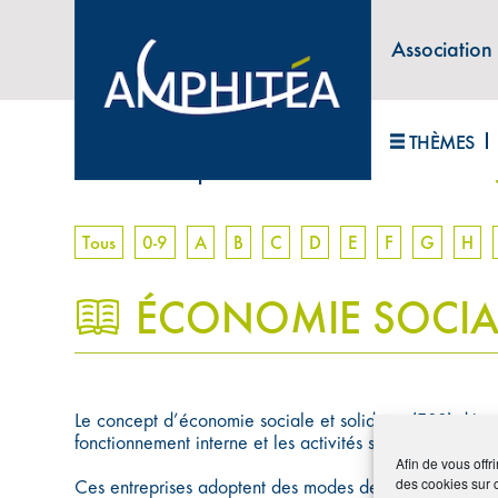
Association
ABONNEZ-VOUS À LA LETTRE D'INFORM
THÈMES
Accueil
>
Lexique
>
Économie sociale et solidaire 
Tous
0-9
A
B
C
D
E
F
G
H
ÉCONOMIE SOCIALE
Le concept d’économie sociale et solidaire (ESS) désig
fonctionnement interne et les activités sont fondés sur un
Afin de vous offr
des cookies sur 
Ces entreprises adoptent des modes de gestion démocratiqu