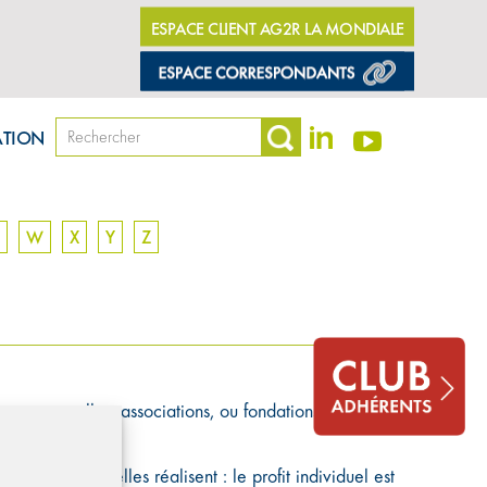
ESPACE CLIENT AG2R LA MONDIALE
ATION
W
X
Y
Z
es, mutuelles, associations, ou fondations, dont le
bénéfices qu’elles réalisent : le profit individuel est