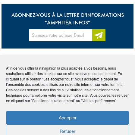
ABONNEZ-VOUS À LA LETTRE D'INFORMATIONS
"AMPHITÉA INFOS"
Accueil
>
Lexique
>
Espérance de vie
Afin de vous offrir la navigation la plus adaptée à vos besoins, nous
souhaitons utiliser des cookies sur ce site avec votre consentement. En
cliquant sur le bouton "Les accepter tous", vous acceptez le dépôt de
Tous
0-9
A
B
C
D
E
F
G
H
I
l’ensemble des cookies, utilisés par notre site internet, sur votre terminal.
Ces cookies servent à des fins de suivi statistiques et fonctionnement
J
K
L
M
N
O
P
Q
R
S
T
U
technique pour améliorer votre visite sur notre site. Vous pouvez les refuser
en cliquant sur "Fonctionnels uniquement" ou "Voir les préférences"
V
W
X
Y
Z
Accepter
ESPÉRANCE DE VIE
Refuser