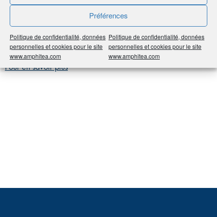
Préférences
Mesure le nombre d’années que peut espérer vivre une
Politique de confidentialité, données
Politique de confidentialité, données
population à un âge donné, à la naissance, à 35 ans, à 60
personnelles et cookies pour le site
personnelles et cookies pour le site
ans par exemple, avec le taux de mortalité du moment.
www.amphitea.com
www.amphitea.com
Pour en savoir plus