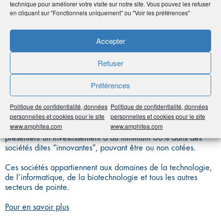
technique pour améliorer votre visite sur notre site. Vous pouvez les refuser
DE PLACEMENT
en cliquant sur "Fonctionnels uniquement" ou "Voir les préférences"
DANS
Accepter
L’INNOVATION
Refuser
(FCPI)
Préférences
Politique de confidentialité, données
Politique de confidentialité, données
personnelles et cookies pour le site
personnelles et cookies pour le site
www.amphitea.com
www.amphitea.com
Les Fonds communs de placement dans l’innovation (FCPI
)
présentent un investissement d’au minimum 60% dans des
sociétés dites “innovantes”, pouvant être ou non cotées.
Ces sociétés appartiennent aux domaines de la technologie,
de l’informatique, de la biotechnologie et tous les autres
secteurs de pointe.
Pour en savoir plus