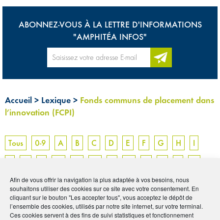
ABONNEZ-VOUS À LA LETTRE D'INFORMATIONS
"AMPHITÉA INFOS"
Accueil
>
Lexique
>
Fonds communs de placement dans
l’innovation (FCPI)
Tous
0-9
A
B
C
D
E
F
G
H
I
J
K
L
M
N
O
P
Q
R
S
T
U
Afin de vous offrir la navigation la plus adaptée à vos besoins, nous
V
W
X
Y
Z
souhaitons utiliser des cookies sur ce site avec votre consentement. En
cliquant sur le bouton "Les accepter tous", vous acceptez le dépôt de
l’ensemble des cookies, utilisés par notre site internet, sur votre terminal.
FONDS COMMUNS
Ces cookies servent à des fins de suivi statistiques et fonctionnement