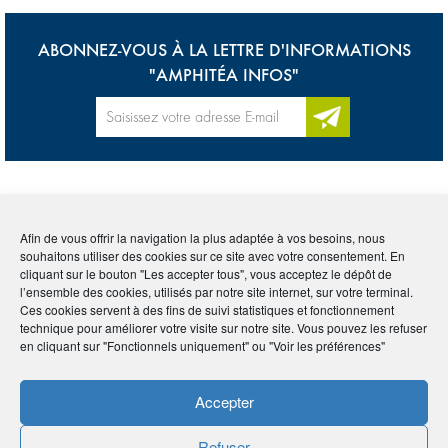
ABONNEZ-VOUS À LA LETTRE D'INFORMATIONS
"AMPHITÉA INFOS"
Accueil
>
Lexique
>
Fonds Commun de Placement (FCP)
Afin de vous offrir la navigation la plus adaptée à vos besoins, nous
souhaitons utiliser des cookies sur ce site avec votre consentement. En
Tous
0-9
A
B
C
D
E
F
G
H
I
cliquant sur le bouton "Les accepter tous", vous acceptez le dépôt de
l’ensemble des cookies, utilisés par notre site internet, sur votre terminal.
J
K
L
M
N
O
P
Q
R
S
T
U
Ces cookies servent à des fins de suivi statistiques et fonctionnement
technique pour améliorer votre visite sur notre site. Vous pouvez les refuser
V
W
X
Y
Z
en cliquant sur "Fonctionnels uniquement" ou "Voir les préférences"
FONDS COMMUN
Accepter
Refuser