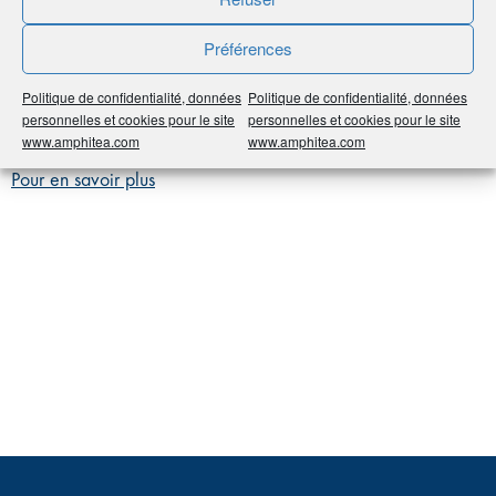
DE PLACEMENT (FCP)
Préférences
Politique de confidentialité, données
Politique de confidentialité, données
Il s’agit d’une copropriété de valeurs mobilières gérées par
personnelles et cookies pour le site
personnelles et cookies pour le site
un gestionnaire pour le compte d’un porteur de parts.
www.amphitea.com
www.amphitea.com
Pour en savoir plus