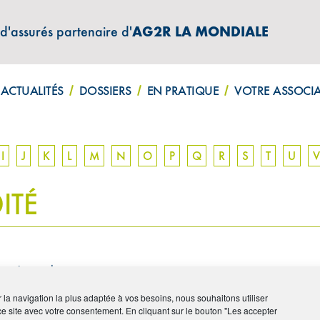
 d'assurés partenaire d'
AG2R LA MONDIALE
ATIONS "AMPHITÉA INFOS"
ACTUALITÉS
DOSSIERS
EN PRATIQUE
VOTRE ASSOCI
I
J
K
L
M
N
O
P
Q
R
S
T
U
V
ITÉ
rité sociale.
pour compenser la perte de revenu du salarié invalide, suite à une
ir la navigation la plus adaptée à vos besoins, nous souhaitons utiliser
ce site avec votre consentement. En cliquant sur le bouton "Les accepter
lle.