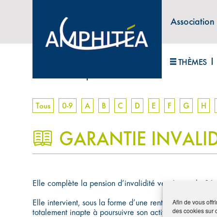
Association
ABONNEZ-VOUS À LA LETTRE D'INFORM
THÈMES
Accueil
>
Lexique
>
Garantie invalidité
Tous
0-9
A
B
C
D
E
F
G
H
GARANTIE INVALID
Elle complète la pension d’invalidité versée par la Sécu
Elle intervient, sous la forme d’une rente invalidité, 
Afin de vous offr
des cookies sur 
totalement inapte à poursuivre son activité professionne