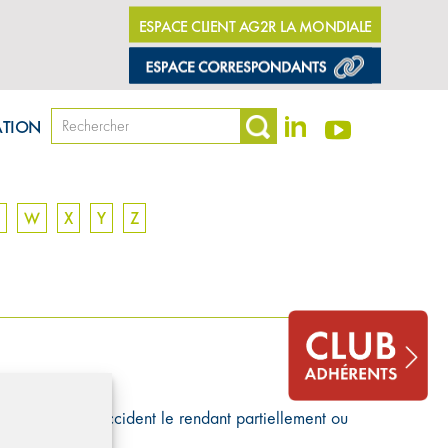
ESPACE CLIENT AG2R LA MONDIALE
ATION
W
X
Y
Z
 maladie ou un accident le rendant partiellement ou