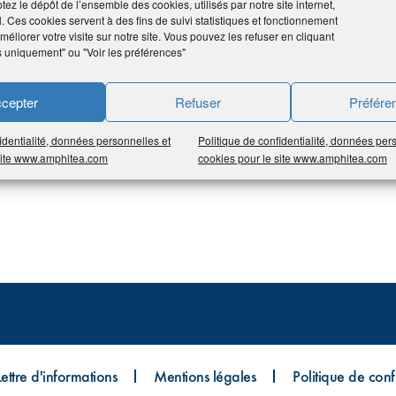
tez le dépôt de l’ensemble des cookies, utilisés par notre site internet,
l. Ces cookies servent à des fins de suivi statistiques et fonctionnement
ité après expiration de celle-ci.
éliorer votre visite sur notre site. Vous pouvez les refuser en cliquant
s uniquement" ou "Voir les préférences"
cepter
Refuser
Préfére
identialité, données personnelles et
Politique de confidentialité, données per
 site www.amphitea.com
cookies pour le site www.amphitea.com
Lettre d'informations
Mentions légales
Politique de confi