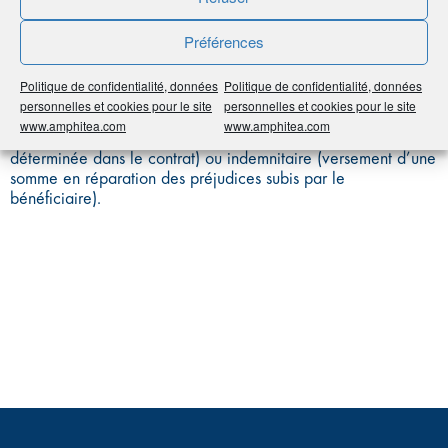
Préférences
C’est l’engagement pris par l’assureur de fournir une
prestation prévue à l’avance en cas de survenance d’un
Politique de confidentialité, données
Politique de confidentialité, données
risque mentionné dans le contrat.
personnelles et cookies pour le site
personnelles et cookies pour le site
www.amphitea.com
www.amphitea.com
Cette garantie peut être forfaitaire (versement d’une somme
déterminée dans le contrat) ou indemnitaire (versement d’une
somme en réparation des préjudices subis par le
bénéficiaire).