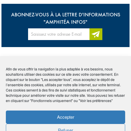
ABONNEZ-VOUS À LA LETTRE D'INFORMATIONS
"AMPHITÉA INFOS"
Accueil
>
Lexique
>
Garantie
Afin de vous offrir la navigation la plus adaptée à vos besoins, nous
souhaitons utiliser des cookies sur ce site avec votre consentement. En
Tous
0-9
A
B
C
D
E
F
G
H
I
cliquant sur le bouton "Les accepter tous", vous acceptez le dépôt de
l’ensemble des cookies, utilisés par notre site internet, sur votre terminal.
J
K
L
M
N
O
P
Q
R
S
T
U
Ces cookies servent à des fins de suivi statistiques et fonctionnement
technique pour améliorer votre visite sur notre site. Vous pouvez les refuser
en cliquant sur "Fonctionnels uniquement" ou "Voir les préférences"
V
W
X
Y
Z
Accepter
GARANTIE
Refuser