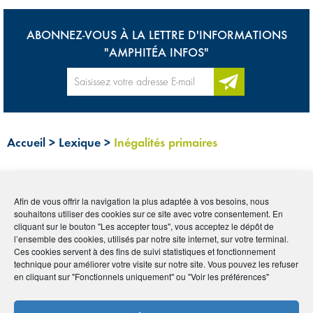
ABONNEZ-VOUS À LA LETTRE D'INFORMATIONS
"AMPHITÉA INFOS"
Accueil
>
Lexique
>
Inégalités primaires
Tous
0-9
A
B
C
D
E
F
G
H
I
Afin de vous offrir la navigation la plus adaptée à vos besoins, nous
J
K
L
M
N
O
P
Q
R
S
T
U
souhaitons utiliser des cookies sur ce site avec votre consentement. En
cliquant sur le bouton "Les accepter tous", vous acceptez le dépôt de
l’ensemble des cookies, utilisés par notre site internet, sur votre terminal.
V
W
X
Y
Z
Ces cookies servent à des fins de suivi statistiques et fonctionnement
technique pour améliorer votre visite sur notre site. Vous pouvez les refuser
en cliquant sur "Fonctionnels uniquement" ou "Voir les préférences"
INÉGALITÉS