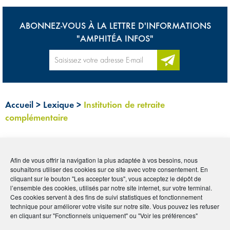
ABONNEZ-VOUS À LA LETTRE D'INFORMATIONS
"AMPHITÉA INFOS"
Accueil
>
Lexique
>
Institution de retraite
complémentaire
Tous
0-9
A
B
C
D
E
F
G
H
I
Afin de vous offrir la navigation la plus adaptée à vos besoins, nous
souhaitons utiliser des cookies sur ce site avec votre consentement. En
J
K
L
M
N
O
P
Q
R
S
T
U
cliquant sur le bouton "Les accepter tous", vous acceptez le dépôt de
l’ensemble des cookies, utilisés par notre site internet, sur votre terminal.
V
W
X
Y
Z
Ces cookies servent à des fins de suivi statistiques et fonctionnement
technique pour améliorer votre visite sur notre site. Vous pouvez les refuser
en cliquant sur "Fonctionnels uniquement" ou "Voir les préférences"
INSTITUTION DE