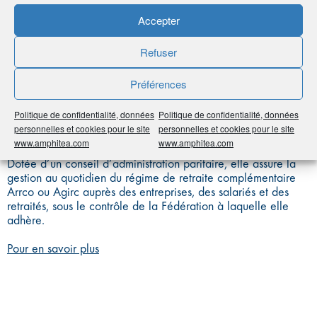
RETRAITE
Accepter
COMPLÉMENTAIRE
Refuser
Préférences
Politique de confidentialité, données
Politique de confidentialité, données
Personne morale de droit privé, à but non lucratif, remplissant
personnelles et cookies pour le site
personnelles et cookies pour le site
une mission d’intérêt général.
www.amphitea.com
www.amphitea.com
Dotée d’un conseil d’administration paritaire, elle assure la
gestion au quotidien du régime de retraite complémentaire
Arrco ou Agirc auprès des entreprises, des salariés et des
retraités, sous le contrôle de la Fédération à laquelle elle
adhère.
Pour en savoir plus