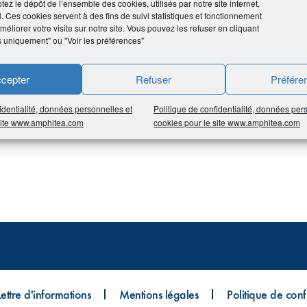
tez le dépôt de l’ensemble des cookies, utilisés par notre site internet,
l. Ces cookies servent à des fins de suivi statistiques et fonctionnement
ment au régime général de Sécurité sociale.
éliorer votre visite sur notre site. Vous pouvez les refuser en cliquant
s uniquement" ou "Voir les préférences"
cepter
Refuser
Préfére
identialité, données personnelles et
Politique de confidentialité, données per
 site www.amphitea.com
cookies pour le site www.amphitea.com
Lettre d'informations
Mentions légales
Politique de confi