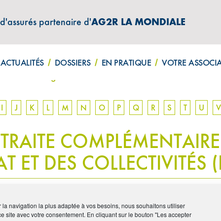
 d'assurés partenaire d'
AG2R LA MONDIALE
ATIONS "AMPHITÉA INFOS"
ACTUALITÉS
DOSSIERS
EN PRATIQUE
VOTRE ASSOCI
mentaire des agents non titulaires de l’État et des collectiv
I
J
K
L
M
N
O
P
Q
R
S
T
U
V
RETRAITE COMPLÉMENTAIR
TAT ET DES COLLECTIVITÉS 
ir la navigation la plus adaptée à vos besoins, nous souhaitons utiliser
tulaires de l’État et des collectivités (IRCANTEC)
est le Régime de
ce site avec votre consentement. En cliquant sur le bouton "Les accepter