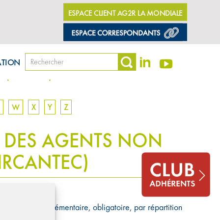
ESPACE CLIENT AG2R LA MONDIALE
ATION
ités (IRCANTEC)
W
X
Y
Z
E DES AGENTS NON
(IRCANTEC)
 retraite complémentaire, obligatoire, par répartition