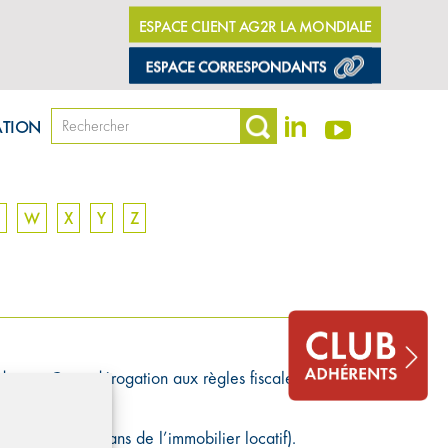
ESPACE CLIENT AG2R LA MONDIALE
ATION
W
X
Y
Z
ditions. Cette dérogation aux règles fiscales conduit
ple : investir dans de l’immobilier locatif).