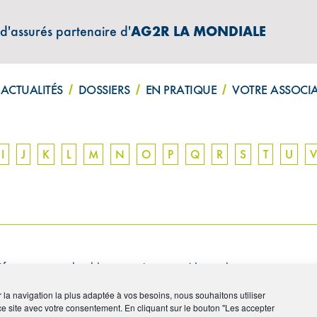
 d'assurés partenaire d'
AG2R LA MONDIALE
ATIONS "AMPHITÉA INFOS"
ACTUALITÉS
DOSSIERS
EN PRATIQUE
VOTRE ASSOCI
I
J
K
L
M
N
O
P
Q
R
S
T
U
V
ficier un contribuable, sous réserve qu’il remplisse certaines con
.
ir la navigation la plus adaptée à vos besoins, nous souhaitons utiliser
ce site avec votre consentement. En cliquant sur le bouton "Les accepter
 bénéficier, le contribuable doit réaliser un acte particulier (exem