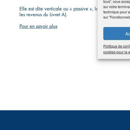
tous", vous accep
sur votre termina
Elle est dite verticale ou « passive », lorsque le cont
technique pour am
les revenus du Livret A).
sur "Fonctionnel
Pour en savoir plus
Ac
Politique de conf
cookies pour le