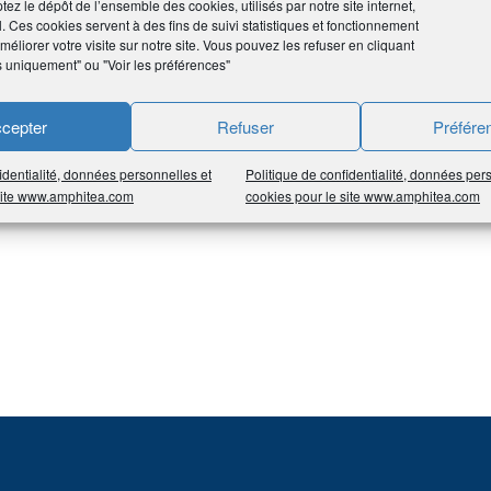
tez le dépôt de l’ensemble des cookies, utilisés par notre site internet,
l. Ces cookies servent à des fins de suivi statistiques et fonctionnement
ribuable n’a rien à faire pour en bénéficier (exemple : exonérati
éliorer votre visite sur notre site. Vous pouvez les refuser en cliquant
s uniquement" ou "Voir les préférences"
cepter
Refuser
Préfére
identialité, données personnelles et
Politique de confidentialité, données per
 site www.amphitea.com
cookies pour le site www.amphitea.com