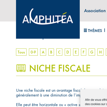
Association
ABONNEZ-VOUS À LA LETTRE D'INFORM
THÈMES
Accueil
>
Lexique
>
Niche fiscale
Tous
0-9
A
B
C
D
E
F
G
H
NICHE FISCALE
Une niche fiscale est un avantage fiscal dont peut béné
généralement à une diminution de l’impôt sur le revenu
Afin de vous offr
des cookies sur 
Elle peut être horizontale ou « active » lorsque, pour en