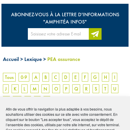
ABONNEZ-VOUS À LA LETTRE D'INFORMATIONS
"AMPHITÉA INFOS"
Accueil
>
Lexique
>
PEA assurance
Tous
0-9
A
B
C
D
E
F
G
H
I
J
K
L
M
N
O
P
Q
R
S
T
U
V
W
X
Y
Z
Afin de vous offrir la navigation la plus adaptée à vos besoins, nous
souhaitons utiliser des cookies sur ce site avec votre consentement. En
PEA ASSURANCE
cliquant sur le bouton "Les accepter tous", vous acceptez le dépôt de
l’ensemble des cookies, utilisés par notre site internet, sur votre terminal.
Ces cookies servent à des fins de suivi statistiques et fonctionnement