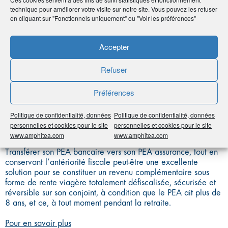
technique pour améliorer votre visite sur notre site. Vous pouvez les refuser
en cliquant sur "Fonctionnels uniquement" ou "Voir les préférences"
Il s’agit d’un contrat de capitalisation (et non d’assurance
vie), assorti de l’enveloppe fiscale du PEA.
Accepter
Tout comme le PEA bancaire, le PEA assurance – ainsi que
Refuser
le PEA PME ETI (destiné à financer les petites et moyennes
entreprises et les entreprises de taille intermédiaire) – est un
outil permettant de provisionner un capital dont les plus-
Préférences
values seront exonérées au bout de 5 ans.
Politique de confidentialité, données
Politique de confidentialité, données
Attention toutefois, le PEA assurance ne pourra pas accueillir
personnelles et cookies pour le site
personnelles et cookies pour le site
de titres vifs mais plutôt des fonds réunissant certains critères.
www.amphitea.com
www.amphitea.com
Transférer son PEA bancaire vers son PEA assurance, tout en
conservant l’antériorité fiscale peut-être une excellente
solution pour se constituer un revenu complémentaire sous
forme de rente viagère totalement défiscalisée, sécurisée et
réversible sur son conjoint, à condition que le PEA ait plus de
8 ans, et ce, à tout moment pendant la retraite.
Pour en savoir plus