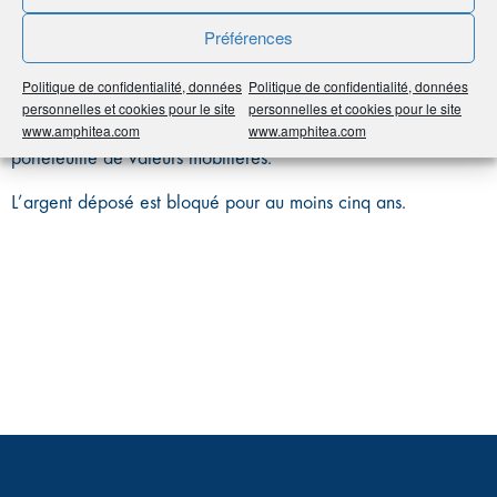
ÉNTREPRISE (PEE)
Préférences
Politique de confidentialité, données
Politique de confidentialité, données
personnelles et cookies pour le site
personnelles et cookies pour le site
Ce contrat d’assurance collectif en entreprise permet au
www.amphitea.com
www.amphitea.com
salarié d’augmenter ses revenus en se constituant un
portefeuille de valeurs mobilières.
L’argent déposé est bloqué pour au moins cinq ans.