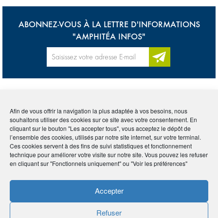
ABONNEZ-VOUS À LA LETTRE D'INFORMATIONS
"AMPHITÉA INFOS"
Accueil
>
Lexique
>
Plan d’Épargne Éntreprise (PEE)
Afin de vous offrir la navigation la plus adaptée à vos besoins, nous
souhaitons utiliser des cookies sur ce site avec votre consentement. En
cliquant sur le bouton "Les accepter tous", vous acceptez le dépôt de
Tous
0-9
A
B
C
D
E
F
G
H
I
l’ensemble des cookies, utilisés par notre site internet, sur votre terminal.
Ces cookies servent à des fins de suivi statistiques et fonctionnement
J
K
L
M
N
O
P
Q
R
S
T
U
technique pour améliorer votre visite sur notre site. Vous pouvez les refuser
en cliquant sur "Fonctionnels uniquement" ou "Voir les préférences"
V
W
X
Y
Z
Accepter
PLAN D’ÉPARGNE
Refuser