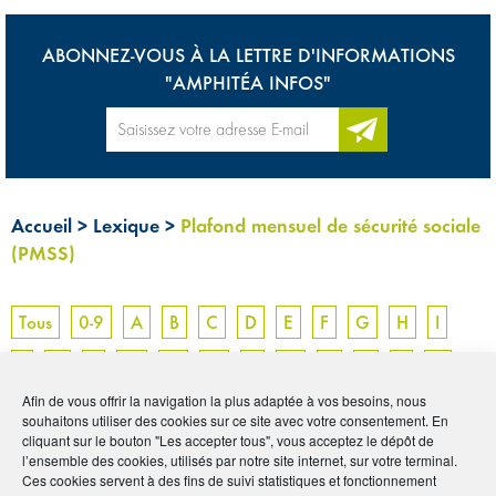
ABONNEZ-VOUS À LA LETTRE D'INFORMATIONS
"AMPHITÉA INFOS"
Accueil
>
Lexique
>
Plafond mensuel de sécurité sociale
(PMSS)
Tous
0-9
A
B
C
D
E
F
G
H
I
J
K
L
M
N
O
P
Q
R
S
T
U
Afin de vous offrir la navigation la plus adaptée à vos besoins, nous
V
W
X
Y
Z
souhaitons utiliser des cookies sur ce site avec votre consentement. En
cliquant sur le bouton "Les accepter tous", vous acceptez le dépôt de
l’ensemble des cookies, utilisés par notre site internet, sur votre terminal.
PLAFOND MENSUEL
Ces cookies servent à des fins de suivi statistiques et fonctionnement