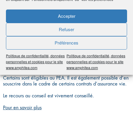
STRUCTURÉS
Accepter
Refuser
Ces produits d’épargne complexes sont susceptibles d’offrir
des rendements élevés, mais sont aussi généralement assortis
de conditions liées à la tenue du marché qui les rendent
Préférences
risqués.
Politique de confidentialité, données
Politique de confidentialité, données
Il faut donc avoir une solide culture financière et une
personnelles et cookies pour le site
personnelles et cookies pour le site
appétence pour le risque pour s’y intéresser.
www.amphitea.com
www.amphitea.com
Certains sont éligibles au PEA. Il est également possible d’en
souscrire dans le cadre de certains contrats d’assurance vie.
Le recours au conseil est vivement conseillé.
Pour en savoir plus