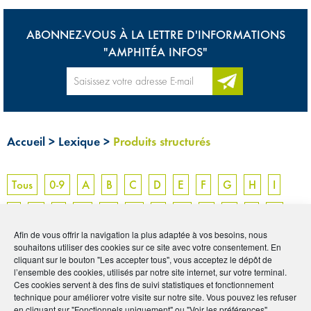
ABONNEZ-VOUS À LA LETTRE D'INFORMATIONS
"AMPHITÉA INFOS"
Accueil
>
Lexique
>
Produits structurés
Tous
0-9
A
B
C
D
E
F
G
H
I
J
K
L
M
N
O
P
Q
R
S
T
U
Afin de vous offrir la navigation la plus adaptée à vos besoins, nous
V
W
X
Y
Z
souhaitons utiliser des cookies sur ce site avec votre consentement. En
cliquant sur le bouton "Les accepter tous", vous acceptez le dépôt de
l’ensemble des cookies, utilisés par notre site internet, sur votre terminal.
PRODUITS
Ces cookies servent à des fins de suivi statistiques et fonctionnement
technique pour améliorer votre visite sur notre site. Vous pouvez les refuser
en cliquant sur "Fonctionnels uniquement" ou "Voir les préférences"