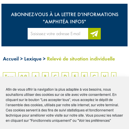
ABONNEZ-VOUS À LA LETTRE D'INFORMATIONS
"AMPHITÉA INFOS"
Accueil
>
Lexique
>
Relevé de situation individuelle
Tous
0-9
A
B
C
D
E
F
G
H
I
J
K
L
M
N
O
P
Q
R
S
T
U
Afin de vous offrir la navigation la plus adaptée à vos besoins, nous
souhaitons utiliser des cookies sur ce site avec votre consentement. En
V
W
X
Y
Z
cliquant sur le bouton "Les accepter tous", vous acceptez le dépôt de
l’ensemble des cookies, utilisés par notre site internet, sur votre terminal.
Ces cookies servent à des fins de suivi statistiques et fonctionnement
RELEVÉ DE
technique pour améliorer votre visite sur notre site. Vous pouvez les refuser
en cliquant sur "Fonctionnels uniquement" ou "Voir les préférences"