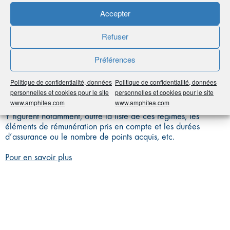
SITUATION
Accepter
INDIVIDUELLE
Refuser
Préférences
Relevé qui retrace les éléments permettant au(x) régime(s)
Politique de confidentialité, données
Politique de confidentialité, données
dont le destinataire dépend de calculer précisément ses
personnelles et cookies pour le site
personnelles et cookies pour le site
droits.
www.amphitea.com
www.amphitea.com
Y figurent notamment, outre la liste de ces régimes, les
éléments de rémunération pris en compte et les durées
d’assurance ou le nombre de points acquis, etc.
Pour en savoir plus