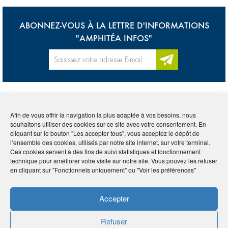
ABONNEZ-VOUS À LA LETTRE D'INFORMATIONS
"AMPHITÉA INFOS"
Accueil
>
Lexique
>
Revenu net global
Afin de vous offrir la navigation la plus adaptée à vos besoins, nous
souhaitons utiliser des cookies sur ce site avec votre consentement. En
cliquant sur le bouton "Les accepter tous", vous acceptez le dépôt de
Tous
0-9
A
B
C
D
E
F
G
H
I
l’ensemble des cookies, utilisés par notre site internet, sur votre terminal.
Ces cookies servent à des fins de suivi statistiques et fonctionnement
J
K
L
M
N
O
P
Q
R
S
T
U
technique pour améliorer votre visite sur notre site. Vous pouvez les refuser
en cliquant sur "Fonctionnels uniquement" ou "Voir les préférences"
V
W
X
Y
Z
Accepter
REVENU NET GLOBAL
Refuser