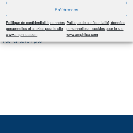
Préférences
C’est le revenu brut global sont on soustrait les charges
Politique de confidentialité, données
Politique de confidentialité, données
déductibles (exemples : pensions alimentaires, épargne
personnelles et cookies pour le site
personnelles et cookies pour le site
retraite…).
www.amphitea.com
www.amphitea.com
Pour en savoir plus