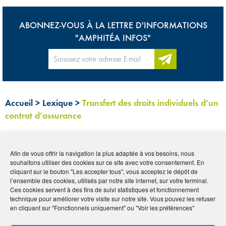
ABONNEZ-VOUS À LA LETTRE D'INFORMATIONS
"AMPHITÉA INFOS"
Accueil
>
Lexique
>
Transfert des droits individuels d’un
contrat d’assurance
Tous
0-9
A
B
C
D
E
F
G
H
I
Afin de vous offrir la navigation la plus adaptée à vos besoins, nous
souhaitons utiliser des cookies sur ce site avec votre consentement. En
J
K
L
M
N
O
P
Q
R
S
T
U
cliquant sur le bouton "Les accepter tous", vous acceptez le dépôt de
l’ensemble des cookies, utilisés par notre site internet, sur votre terminal.
V
W
X
Y
Z
Ces cookies servent à des fins de suivi statistiques et fonctionnement
technique pour améliorer votre visite sur notre site. Vous pouvez les refuser
en cliquant sur "Fonctionnels uniquement" ou "Voir les préférences"
TRANSFERT DES