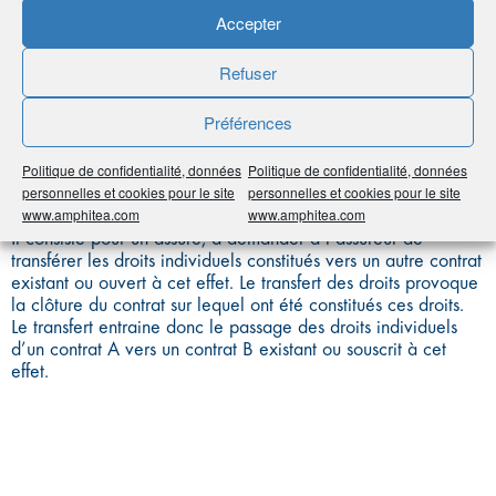
Accepter
DROITS INDIVIDUELS
Refuser
D’UN CONTRAT
D’ASSURANCE
Préférences
Politique de confidentialité, données
Politique de confidentialité, données
personnelles et cookies pour le site
personnelles et cookies pour le site
www.amphitea.com
www.amphitea.com
Il consiste pour un assuré, à demander à l’assureur de
transférer les droits individuels constitués vers un autre contrat
existant ou ouvert à cet effet. Le transfert des droits provoque
la clôture du contrat sur lequel ont été constitués ces droits.
Le transfert entraine donc le passage des droits individuels
d’un contrat A vers un contrat B existant ou souscrit à cet
effet.